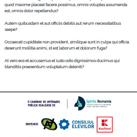
quod maxime placeat facere possimus, omnis voluptas assumenda
est, omnis dolor repellendus?
Autem quibusdam et aut officiis debitis aut rerum necessitatibus
saepe?
Occaecati cupiditate non provident, similique sunt in culpa qui officia
deserunt mollitia animi, id est laborum et dolorum fuga?
At vero eos et accusamus et iusto odio dignissimos ducimus qui
blanditiis praesentium voluptatum deleniti?