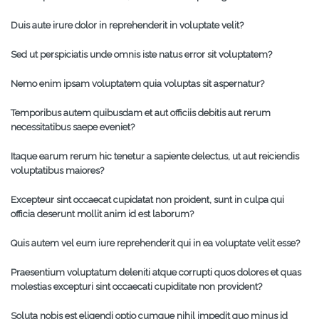
Duis aute irure dolor in reprehenderit in voluptate velit?
Sed ut perspiciatis unde omnis iste natus error sit voluptatem?
Nemo enim ipsam voluptatem quia voluptas sit aspernatur?
Temporibus autem quibusdam et aut officiis debitis aut rerum
necessitatibus saepe eveniet?
Itaque earum rerum hic tenetur a sapiente delectus, ut aut reiciendis
voluptatibus maiores?
Excepteur sint occaecat cupidatat non proident, sunt in culpa qui
officia deserunt mollit anim id est laborum?
Quis autem vel eum iure reprehenderit qui in ea voluptate velit esse?
Praesentium voluptatum deleniti atque corrupti quos dolores et quas
molestias excepturi sint occaecati cupiditate non provident?
Soluta nobis est eligendi optio cumque nihil impedit quo minus id