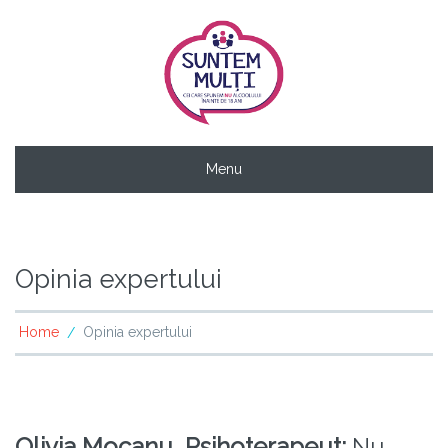
Menu
Opinia expertului
Home
Opinia expertului
/
Olivia Mocanu, Psihoterapeut:
Nu